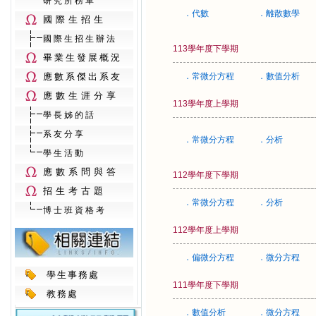
研究所榜單
．代數
．離散數學
國際生招生
國際生招生辦法
113學年度下學期
畢業生發展概況
應數系傑出系友
．常微分方程
．數值分析
應數生涯分享
113學年度上學期
學長姊的話
系友分享
．常微分方程
．分析
學生活動
應數系問與答
112學年度下學期
招生考古題
．常微分方程
．分析
博士班資格考
112學年度上學期
．偏微分方程
．微分方程
學生事務處
111學年度下學期
教務處
．數值分析
．微分方程