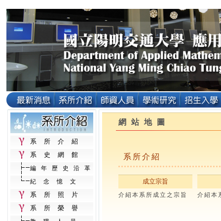
網站地圖
系所介紹
系史網館
系所介紹
編年歷史沿革
成立宗旨
紀念憶文
系所照片
介紹本系所成立之宗旨
介紹本
系所榮譽