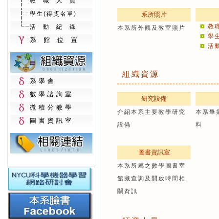
教職人員
學生(得獎名單)
系所照片
教
活動紀錄
本系所外觀及教室照片
學
系館位置
活
組織資源
系學會
數學諮詢室
研究設備
微積分教學
介紹本系主要教學研究
本系畢
圖書資訊室
設備
料
圖書資訊室
本系所屬之數學圖書室
館藏查詢及開放時間相
關資訊