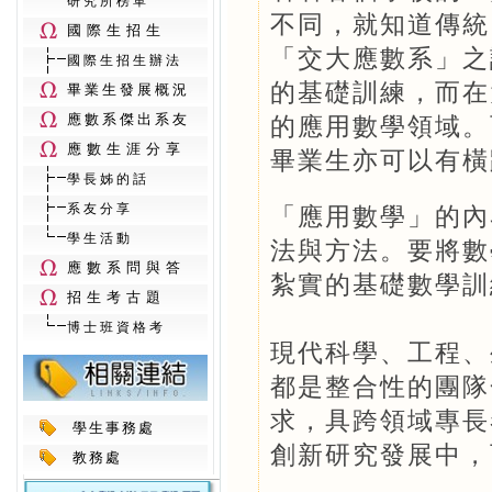
研究所榜單
不同，就知道傳統
國際生招生
「交大應數系」之
國際生招生辦法
的基礎訓練，而在
畢業生發展概況
應數系傑出系友
的應用數學領域。
應數生涯分享
畢業生亦可以有橫
學長姊的話
系友分享
「應用數學」的內
學生活動
法與方法。要將數
應數系問與答
紮實的基礎數學訓
招生考古題
博士班資格考
現代科學、工程、
都是整合性的團隊
求，具跨領域專長
學生事務處
創新研究發展中，
教務處