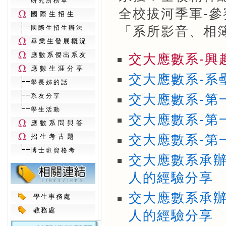
研究所榜單
全校拔河季軍-
國際生招生
國際生招生辦法
「系所影音、相
畢業生發展概況
應數系傑出系友
交大應數系-興
應數生涯分享
交大應數系-系
學長姊的話
系友分享
交大應數系-第
學生活動
交大應數系-第
應數系問與答
招生考古題
交大應數系-第
博士班資格考
交大應數系承辦
人的經驗分享
交大應數系承辦
學生事務處
教務處
人的經驗分享