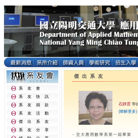
傑出系友
系友會
系友快訊
石靜雲
學
系友捐款
(瞭解更多)
系友活動
傑出系友
系友分享
- 交大應用數學系第一屆畢業