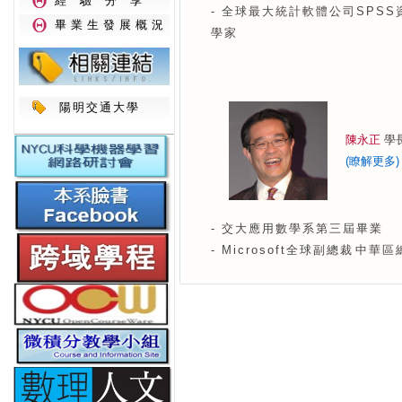
經驗分享
- 全球最大統計軟體公司SPS
畢業生發展概況
學家
陽明交通大學
陳永正
學
(瞭解更多)
- 交大應用數學系第三屆畢業
- Microsoft全球副總裁 中