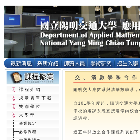
交、清數學系合作
課程介紹
陽明交大應數系與清華數學系，
規章表單下載
自101學年度起，陽明交通大
雙聯學位
學校的選課系統直接選修兩校合
大學部
課過程。
修業規定
必修課程
近五年開放之合作課程列表如下