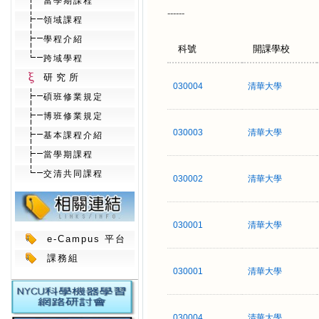
當學期課程
------
領域課程
學程介紹
科號
開課學校
跨域學程
研究所
030004
清華大學
碩班修業規定
博班修業規定
030003
清華大學
基本課程介紹
當學期課程
交清共同課程
030002
清華大學
030001
清華大學
e-Campus 平台
課務組
030001
清華大學
030004
清華大學