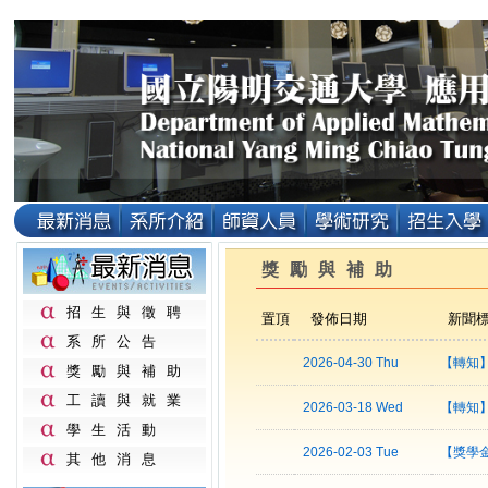
獎勵與補助
招生與徵聘
置頂
發佈日期
新聞
系所公告
2026-04-30 Thu
【轉知】
獎勵與補助
工讀與就業
2026-03-18 Wed
【轉知】
學生活動
2026-02-03 Tue
【獎學
其他消息