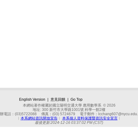
English Version
|
意見回饋
|
Go Top
本網站著作權屬於國立陽明交通大學 應用數學系 © 2026
地址: 300 新竹市大學路1001號 科學一館2樓
辦電話：(03)5722088 傳真：(03) 5724679 電子郵件：lcchang607@nycu.edu.
︱
本系網站資訊開放宣告
︱
本系個人資料保護暨資訊安全宣言
︱
最後更新:2024-12-16 03:37:02 PM (CST)