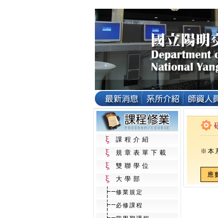
課程介紹
※本
規章表單下載
雙聯學位
應
大學部
修業規定
必修課程