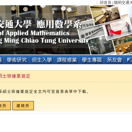
回首頁
陽明交通
.::
|
碩士班修業規定
系碩士班修業規定全文均可至規章表單中下載。
數所
建模所