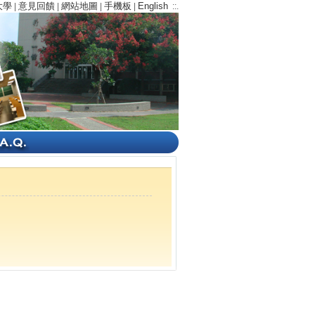
大學
意見回饋
網站地圖
手機板
English
|
|
|
|
::.