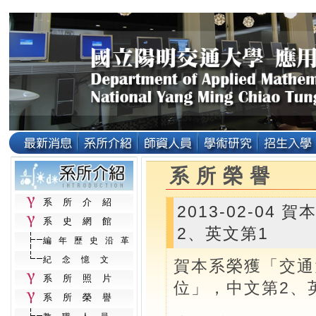
系所榮譽
系所介紹
2013-02-0
系史網館
2、英文第1
編年歷史沿革
紀念憶文
賀本系榮獲「交通
系所照片
位」，中文第2、
系所榮譽