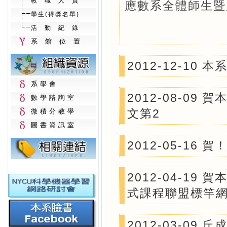
教職人員
應數系全體師生暨
學生(得獎名單)
活動紀錄
系館位置
2012-12-10
系學會
2012-08-0
數學諮詢室
文第2
微積分教學
圖書資訊室
2012-05-16
2012-04-1
式課程聯盟標竿
2012-03-0