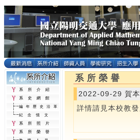
系所榮譽
系所介紹
2022-09-29 
系史網館
詳情請見本校教發
編年歷史沿革
紀念憶文
系所照片
系所榮譽