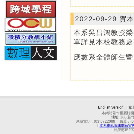
2022-09-2
本系吳昌鴻教授榮
單詳見本校教務處
應數系全體師生暨
English Version
|
意
本網站著作權屬於國立
地址: 300 
系辦電話：(03)5722088 傳真：(03)
︱
本系網站資訊開放宣
最後更新:2024-