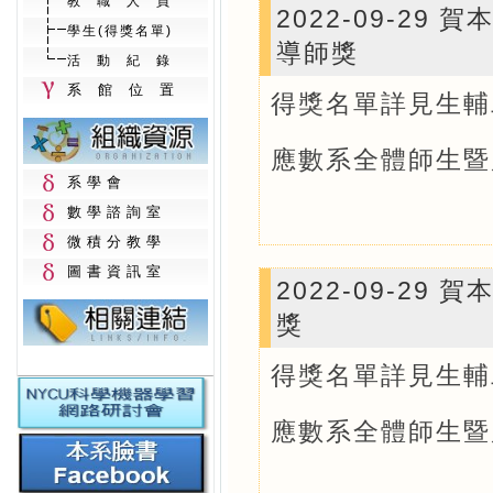
教職人員
2022-09-2
學生(得獎名單)
導師獎
活動紀錄
系館位置
得獎名單詳見生輔
應數系全體師生暨
系學會
數學諮詢室
微積分教學
圖書資訊室
2022-09-2
獎
得獎名單詳見生輔
應數系全體師生暨