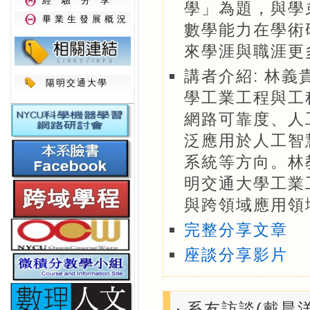
經驗分享
學」為題，與學
畢業生發展概況
數學能力在學術
來學涯與職涯更
講者介紹: 林義
陽明交通大學
學工業工程與工
網路可靠度、人
泛應用於人工智
系統等方向。林
明交通大學工業
與跨領域應用領
完整分享文章
座談分享影片
系友訪談(戴晨洋