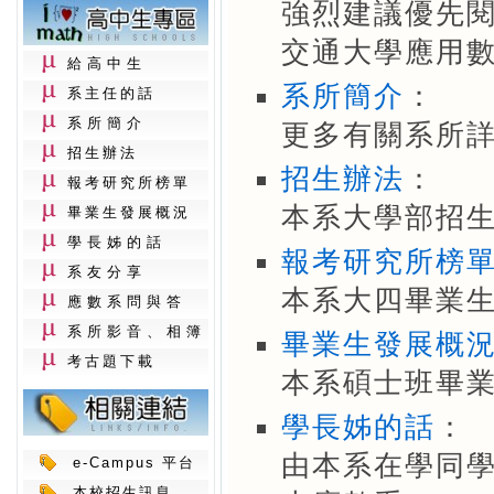
強烈建議優先
交通大學應用
給高中生
系所簡介
：
系主任的話
系所簡介
更多有關系所
招生辦法
招生辦法
：
報考研究所榜單
本系大學部招
畢業生發展概況
學長姊的話
報考研究所榜
系友分享
本系大四畢業
應數系問與答
系所影音、相簿
畢業生發展概
考古題下載
本系碩士班畢
學長姊的話
：
由本系在學同
e-Campus 平台
本校招生訊息