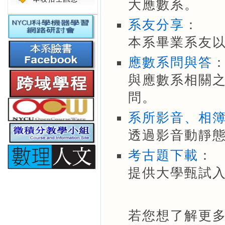
大應數系。
系友分享
：
本系畢業系友
應數系問與答
與應數系相關之
問。
系所影音、相
透過影音動靜
考古題下載
：
提供大學甄試
若您想了解更