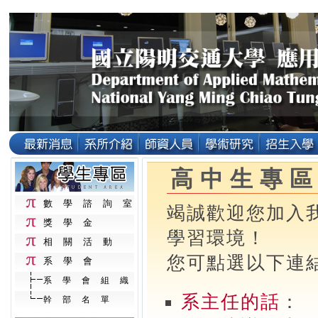
高中生專
數學諮詢室
竭誠歡迎您加入
獎學金
學習環境！
相關活動
您可點選以下連
系學會
系學會組織
系主任的話
：
幹部名單