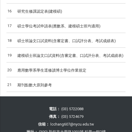
16
研究生修課認定表(建模碩)
17
碩士學位考試申請表(應數系、建模碩士班均適用)
18
碩士班論文口試資料(含審定書、口試評分表、考試成績表)
19
建模碩士班論文口試資料(含審定書、口試評分表、考試成績表)
20
應用數學系學生逕修讀博士學位作業規定
21
期刊點數大原則參考
電話：
(03) 5722088
傳真：
(03) 5724679
信箱：
lcchang607@nycu.edu.tw
地址：
(300) 新竹市大學路1001號 科學一館2樓