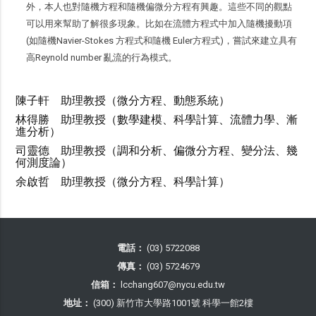
外，本人也對隨機方程和隨機偏微分方程有興趣。這些不同的觀點
可以用來幫助了解很多現象。比如在流體方程式中加入隨機擾動項
(如隨機Navier-Stokes 方程式和隨機 Euler方程式)，嘗試來建立具有
高Reynold number 亂流的行為模式。
陳子軒 助理教授（微分方程、動態系統）
林得勝 助理教授（數學建模、科學計算、流體力學、漸
進分析）
司靈德 助理教授（調和分析、偏微分方程、變分法、幾
何測度論）
余啟哲 助理教授（微分方程、科學計算）
電話：
(03) 5722088
傳真：
(03) 5724679
信箱：
lcchang607@nycu.edu.tw
地址：
(300) 新竹市大學路1001號 科學一館2樓