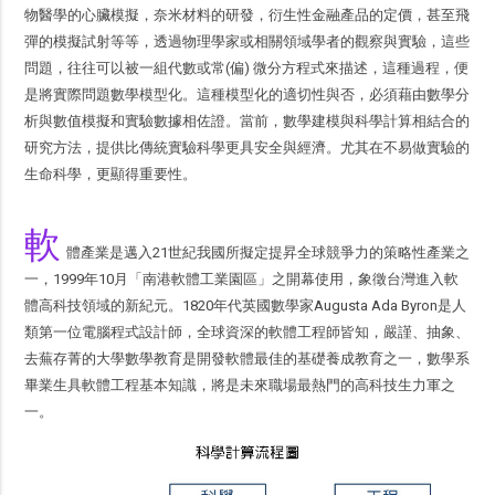
物醫學的心臟模擬，奈米材料的研發，衍生性金融產品的定價，甚至飛
彈的模擬試射等等，透過物理學家或相關領域學者的觀察與實驗，這些
問題，往往可以被一組代數或常(偏) 微分方程式來描述，這種過程，便
是將實際問題數學模型化。這種模型化的適切性與否，必須藉由數學分
析與數值模擬和實驗數據相佐證。當前，數學建模與科學計算相結合的
研究方法，提供比傳統實驗科學更具安全與經濟。尤其在不易做實驗的
生命科學，更顯得重要性。
軟
體產業是邁入21世紀我國所擬定提昇全球競爭力的策略性產業之
一，1999年10月「南港軟體工業園區」之開幕使用，象徵台灣進入軟
體高科技領域的新紀元。1820年代英國數學家Augusta Ada Byron是人
類第一位電腦程式設計師，全球資深的軟體工程師皆知，嚴謹、抽象、
去蕪存菁的大學數學教育是開發軟體最佳的基礎養成教育之一，數學系
畢業生具軟體工程基本知識，將是未來職場最熱門的高科技生力軍之
一。