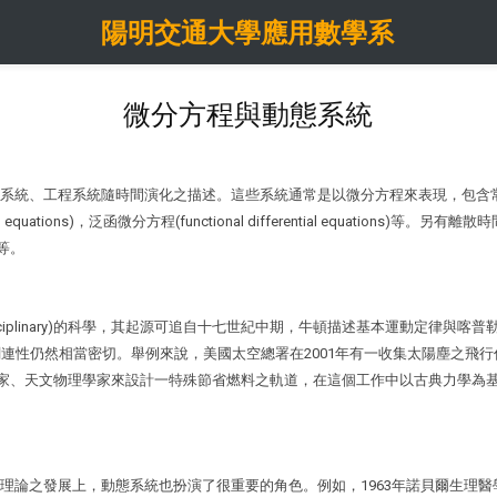
陽明交通大學應用數學系
微分方程與動態系統
工程系統隨時間演化之描述。這些系統通常是以微分方程來表現，包含常微分方程(ordi
ntial equations)，泛函微分方程(functional differential equations)等。
)等。
sciplinary)的科學，其起源可追自十七世紀中期，牛頓描述基本運動定律與喀普勒(
然相當密切。舉例來說，美國太空總署在2001年有一收集太陽塵之飛行任務─Genesi
學家、天文物理學家來設計一特殊節省燃料之軌道，在這個工作中以古典力學為基
之發展上，動態系統也扮演了很重要的角色。例如，1963年諾貝爾生理醫學獎得主Hod