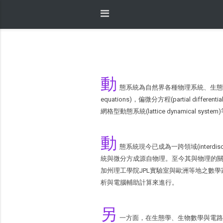
動
態系統為自然界各種物理系統、生態系統、
equations)，偏微分方程(partial differe
網格型動態系統(lattice dynamical system
動
態系統現今已成為一跨領域(interdi
統與微分方成源自物理。至今其與物理的關連性仍
加州理工學院JPL實驗室與歐洲等地之數
析與電腦輔助計算來進行。
另
一方面，在生態學、生物數學與電路理論