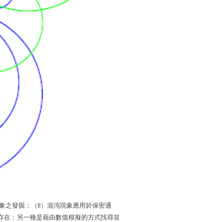
之發掘；（II）混沌現象應用於保密通
存在；另一種是藉由數值模擬的方式找尋並