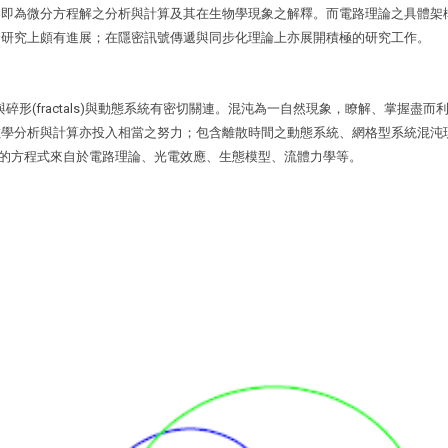
容即為微分方程解之分析與計算及其在生物學現象之解釋。而電路理論之具體架
論研究上頗有進展；在隱密訊號傳遞與同步化理論上亦展開積極的研究工作。
)與碎形(fractals)與動態系統有密切關連。混沌為一自然現象，瞭解、掌握
數學分析與計算亦投入相當之努力；包含離散時間之動態系統、網格型系統混沌
n)。所討論的方程式來自於電路理論、光電效應、生態模型、流體力學等。