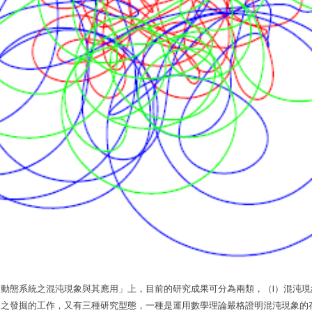
動態系統之混沌現象與其應用」上，目前的研究成果可分為兩類，（I）混沌現象
象之發掘的工作，又有三種研究型態，一種是運用數學理論嚴格證明混沌現象的