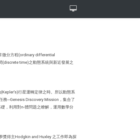
nary differential
另有離散時間(discrete time)之動態系統與新近發展之
Kepler's)行星運轉定律之時。所以動態系
s Discovery Mission，集合了
礎，利用對n-體問題之瞭解，運用數學分
gkin and Huxley 之工作即為探