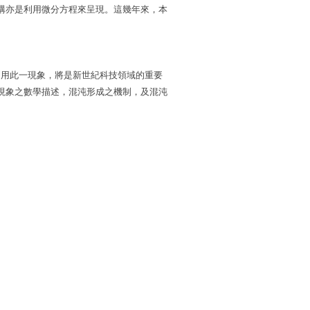
構亦是利用微分方程來呈現。這幾年來，本
盡而利用此一現象，將是新世紀科技領域的重要
現象之數學描述，混沌形成之機制，及混沌