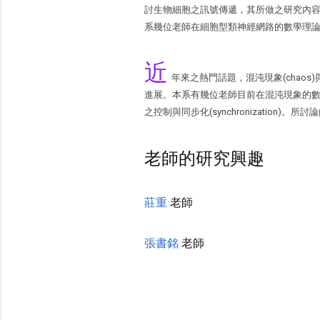
討生物細胞之訊號傳遞，其所做之研究內
系幾位老師在細胞型類神經網路的數學理
近
年來之熱門話題，混沌現象(chaos
進展。本系有幾位老師目前在混沌現象的
之控制與同步化(synchronizatio
老師的研究興趣
莊重
老師
張書銘
老師