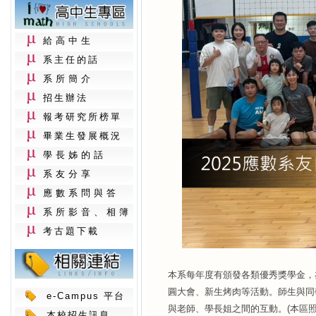
給高中生
系主任的話
系所簡介
招生辦法
報考研究所榜單
畢業生發展概況
學長姊的話
系友分享
應數系問與答
系所影音、相簿
考古題下載
本系每年度有頒發各類優秀獎學金，
圓大會、新生烤肉等活動。師生與同
e-Campus 平台
與老師、學長姐之間的互動。(本區照
本校招生訊息