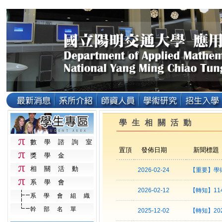
學生相關活動
數學諮詢室
置頂
發佈日期
新聞標題
獎學金
相關活動
2026-02-24
【重要】學
系學會
2026-02-12
【轉知】11
系學會組織
幹部名單
2025-12-02
【轉知】2