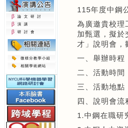
115年度中
論文研討
為廣邀貴校理
演講
研討會
加甄選，擬於
才」說明會，
一、舉辦時程：
微積分教學小組
相關學術網站
二、活動時間：1
三、活動地點：
四、說明會流
1.中鋼在職