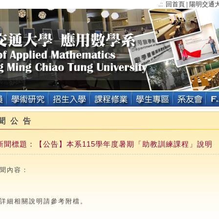
回首頁
陽明交通
.::
|
聞公告
新聞標題：【公告】本系115學年度暑期「助教訓練課程」說明 ( 202
聞內容：
詳細相關說明請參考附檔。