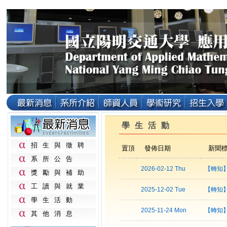
學生活動
招生與徵聘
置頂
發佈日期
新聞
系所公告
2026-02-12 Thu
【轉知】
獎勵與補助
工讀與就業
2025-12-02 Tue
【轉知
學生活動
2025-11-24 Mon
【轉知
其他消息