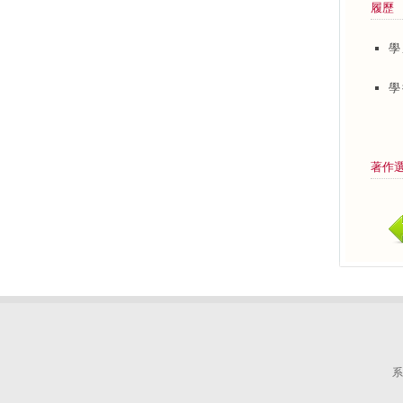
履歷
學
學
著作
系