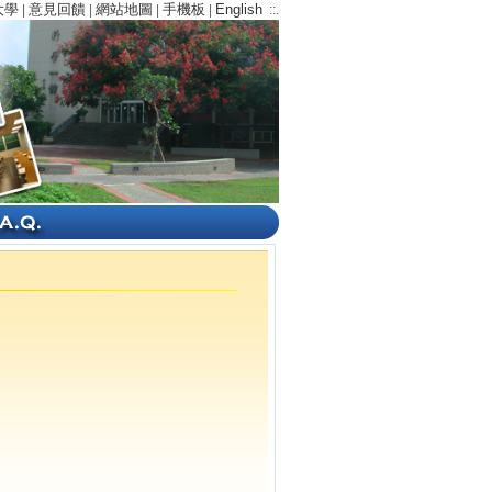
大學
意見回饋
網站地圖
手機板
English
|
|
|
|
::.