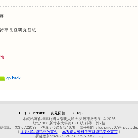
歷
術專長暨研究領域
選集
go back
English Version
|
意見回饋
|
Go Top
本網站著作權屬於國立陽明交通大學 應用數學系 © 2026
地址: 300 新竹市大學路1001號 科學一館2樓
辦電話：(03)5722088 傳真：(03) 5724679 電子郵件：lcchang607@nycu.edu.
︱
本系網站資訊開放宣告
︱
本系個人資料保護暨資訊安全宣言
︱
最後更新:2026-05-20 11:30:16 AM (CST)