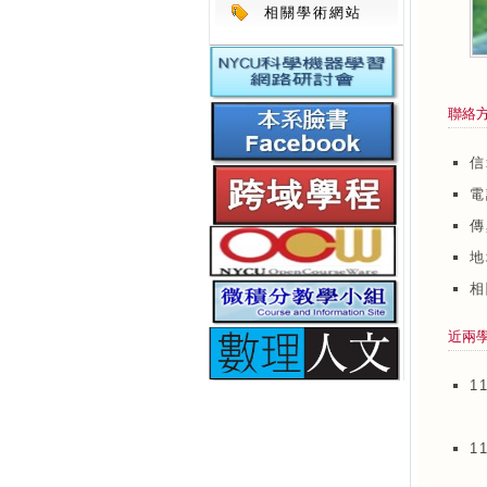
相關學術網站
聯絡
信
電
傳
地
近兩
1
1