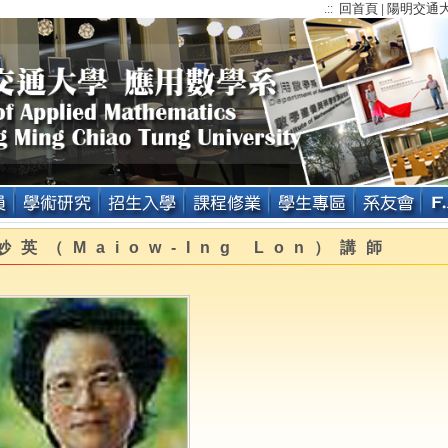
回首頁
陽明交通
.::
|
妙英（Maiow-Ing Lon）講師