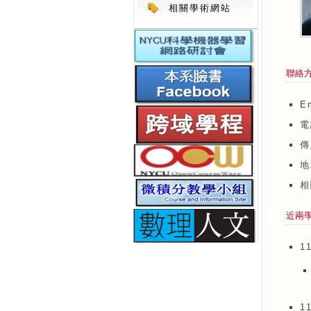
相關學術網站
聯絡
E
電
傳
地
近兩
1
1