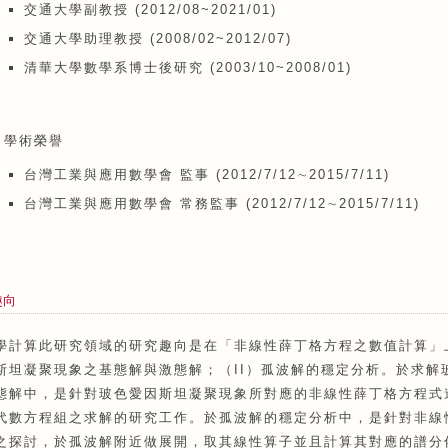
交通大學副教授 (2012/08~2021/01)
交通大學助理教授 (2008/02~2012/07)
清華大學數學系博士後研究 (2003/10~2008/01)
學術榮譽
台灣工業與應用數學會 監事 (2012/7/12∼2015/7/11)
台灣工業與應用數學會 常務監事 (2012/7/12∼2015/7/11)
趣向
學計算此研究領域的研究趣向是在「非線性薛丁格方程之數值計算」
斯坦凝聚現象之基態解與激態解；（II）孤波解的穩定分析。於求解
態解中，是針對玻色愛因斯坦凝聚現象所對應的非線性薛丁格方程式
代數方程組之求解的研究工作。於孤波解的穩定分析中，是針對非線
之探討，於孤波解附近做展開，取其線性算子並且計算其對應的譜分