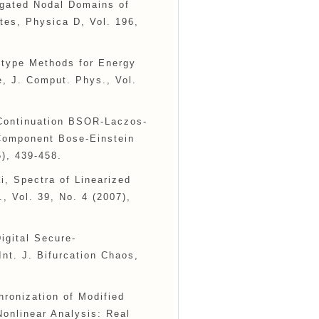
egated Nodal Domains of
es, Physica D, Vol. 196,
-type Methods for Energy
, J. Comput. Phys., Vol.
 Continuation BSOR-Laczos-
-Component Bose-Einstein
), 439-458.
i, Spectra of Linearized
, Vol. 39, No. 4 (2007),
igital Secure-
t. J. Bifurcation Chaos,
ronization of Modified
Nonlinear Analysis: Real