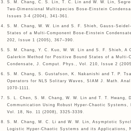
S. M. Chang, C. S. Lin, T. C. Lin and W. W. Lin, Segr
Two-Dimensional Multispecies Bose-Einstein Condensat
Issues 3-4 (2004), 341-361.
S. M. Chang, W. W. Lin and S. F. Shieh, Gauss-Seidel
States of a Multi-Component Bose-Einstein Condensate
202, Issue 1 (2005), 367–390.
S. M. Chang, Y. C. Kuo, W. W. Lin and S. F. Shieh, A
Galerkin Method for Positive Bound States of a Multi
Condensate, J. Comput. Phys., Vol. 210, Issue 2 (2005
S. M. Chang, S. Gustafson, K. Nakanishi and T. P. Tsa
Operators for NLS Solitary Waves, SIAM J. Math. Anal.
1070-1111.
S. L. Chen, S. M. Chang, W. W. Lin and T. T. Hwang, D
Communication Using Robust Hyper-Chaotic Systems, In
Vol. 18, No. 11 (2008), 3325-3339.
S. M. Chang, M. C. Li and W. W. Lin, Asymptotic Synch
Logistic Hyper-Chaotic Systems and its Applications, 