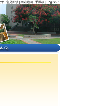
大學
意見回饋
網站地圖
手機板
English
|
|
|
|
::.