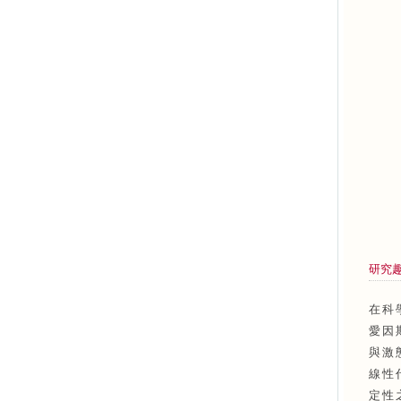
研究
在科
愛因
與激
線性
定性