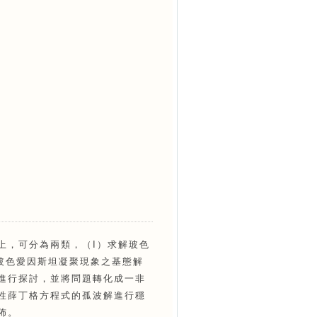
上，可分為兩類，（I）求解玻色
玻色愛因斯坦凝聚現象之基態解
進行探討，並將問題轉化成一非
性薛丁格方程式的孤波解進行穩
佈。