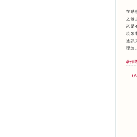
在動
之發
來是
現象
通訊
理論
著作
(