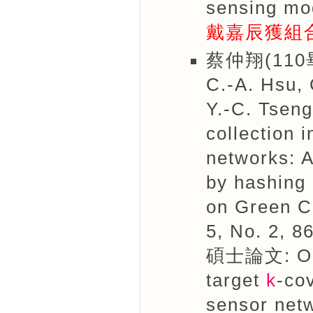
sensing mo
戴嘉辰獲組
蔡仲翔(110
C.-A. Hsu, 
Y.-C. Tseng
collection 
networks: A
by hashing 
on Green C
5, No. 2, 8
碩士論文: On-
target
k
-co
sensor net