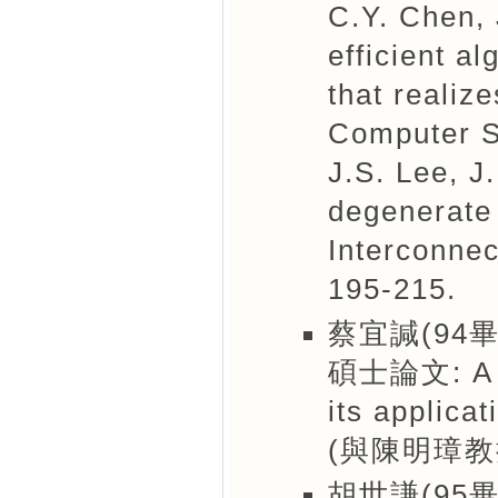
C.Y. Chen, 
efficient a
that realiz
Computer Sc
J.S. Lee, J
degenerate 
Interconnec
195-215.
蔡宜諴(94畢
碩士論文: A st
its applicat
(與陳明璋教
胡世謙(95畢