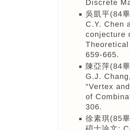
Discrete Ma
吳凱平(84畢
C.Y. Chen a
conjecture o
Theoretical
659-665.
陳亞萍(84畢
G.J. Chang,
“Vertex and
of Combinat
306.
徐素琪(85畢
碩士論文: Cov