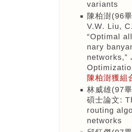
variants
陳柏澍(96畢
V.W. Liu, C
“Optimal al
nary banyan
networks,” 
Optimizatio
陳柏澍獲組
林威雄(97畢
碩士論文: The 
routing alg
networks