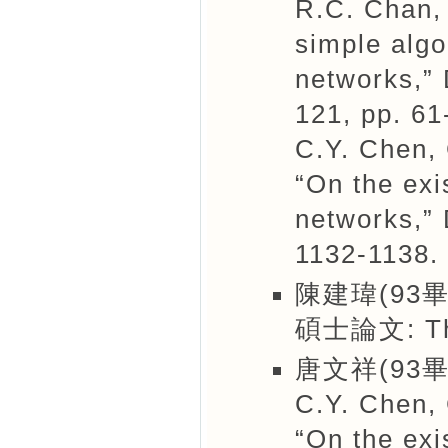
R.C. Chan, 
simple algo
networks,” 
121, pp. 61
C.Y. Chen,
“On the exi
networks,” 
1132-1138.
陳建瑋(93畢
碩士論文: The 
唐文祥(93畢
C.Y. Chen,
“On the exi