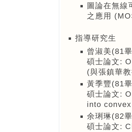
圖論在無線
之應用 (MOST
指導研究生
曾淑美(81畢
碩士論文: On c
(與張鎮華教
黃季豐(81畢
碩士論文: On p
into convex
余琍琳(82畢
碩士論文: Char