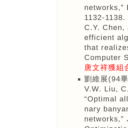
networks,” 
1132-1138.
C.Y. Chen, 
efficient a
that realiz
Computer Sc
唐文祥獲組
劉維展(94畢
V.W. Liu, C
“Optimal al
nary banyan
networks,” 