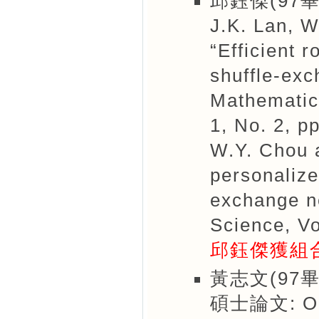
邱鈺傑(97畢
J.K. Lan, W
“Efficient 
shuffle-exc
Mathematics
1, No. 2, p
W.Y. Chou a
personalize
exchange n
Science, Vo
邱鈺傑獲組
黃志文(97畢
碩士論文: On t