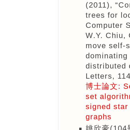
(2011), “Co
trees for l
Computer S
W.Y. Chiu, 
move self-s
dominating 
distributed
Letters, 11
博士論文: Self
set algorit
signed sta
graphs
姚欣豪(104