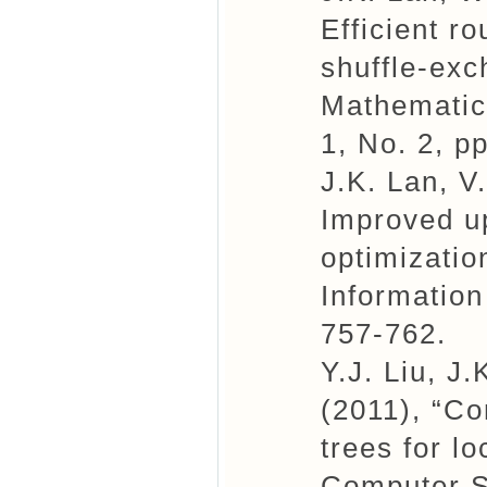
Efficient r
shuffle-exc
Mathematics
1, No. 2, p
J.K. Lan, V
Improved u
optimizatio
Information
757-762.
Y.J. Liu, J
(2011), “Co
trees for l
Computer S