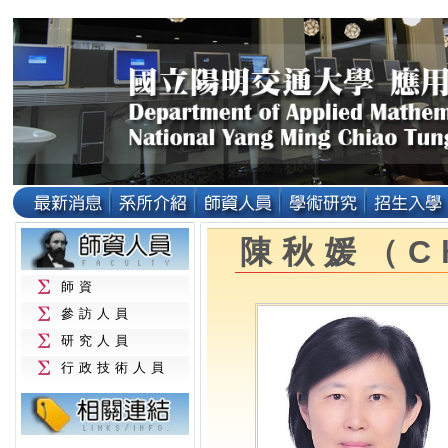
陳秋媛（Ch
師資
參訪人員
研究人員
行政技術人員