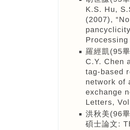
K.S. Hu, S.
(2007), “No
pancyclicit
Processing 
羅經凱(95畢
C.Y. Chen a
tag-based r
network of 
exchange n
Letters, Vo
洪秋美(96畢
碩士論文: The 