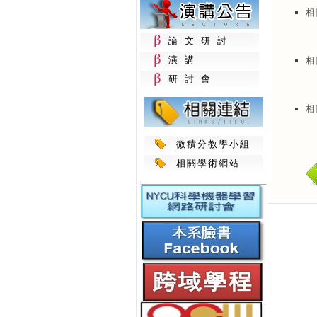
相
論文研討
演講
相
研討會
相
微積分教學小組
相關學術網站