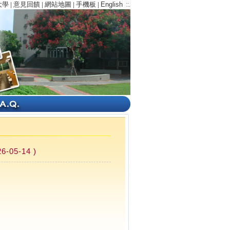
大學
意見回饋
網站地圖
手機板
English
|
|
|
|
::.
5-14 )