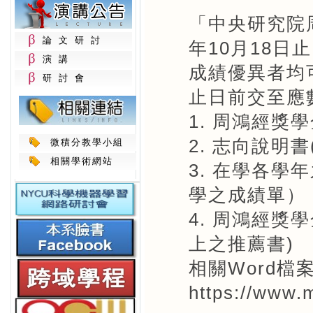
「中央研究院
論文研討
年10月18
演講
成績優異者均
研討會
止日前交至應
1. 周鴻經獎
2. 志向說明
微積分教學小組
相關學術網站
3. 在學各
學之成績單）
4. 周鴻經獎
上之推薦書)
相關Word
https://www