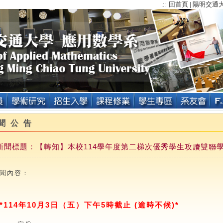
回首頁
陽明交通
.::
|
聞公告
新聞標題：【轉知】本校114學年度第二梯次優秀學生攻讀雙聯學位獎學金
聞內容：
*114
年
10
月
3
日（五）下午
5
時截止
(
逾時不候
)*