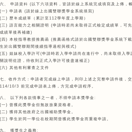
六、 申請資料 (以下六項資料，皆請於線上系統完成填寫及上傳，帳號:
(一) 申請表 (請於線上出國雙聯獎學金系統填寫)
(二) 歷年成績單（累計至112學年度上學期）
(三) 語言能力之相關證明 (申請時若尚未取得正式檢定成績單，
成績單後再補繳)
(四) 本校指導教授推薦函 (推薦函格式請於出國雙聯獎學金系統
生於出國雙聯期間後續指導過程與模式)
(五) 姐妹校入學許可(申請時若入學申請尚在進行中，尚未取得入
關說明佐證，待收到正式入學許可後盡速補正)
(六) 其他有利審查之文件
七、收件方式：申請者完成線上申請，列印上述之完整申請件後，
114/10/3 前完成申請表上傳，方完成申請程序。
八、 以下列各款情事之一者，不得申請本獎學金:
(一) 曾獲此獎學金但無故放棄資格者。
(二) 獲得其他政府之出國補助獎學金。
(三) 學生於同一學位在校期間曾獲此獎學金而重複申請。
九、 獲獎生之義務: