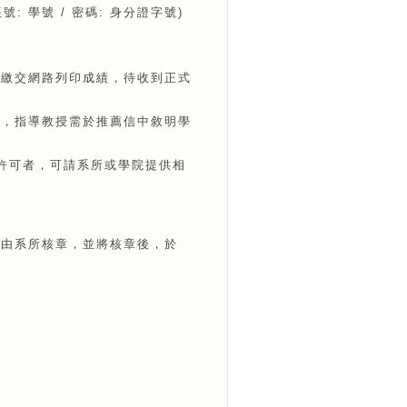
 學號 / 密碼: 身分證字號)
可先繳交網路列印成績，待收到正式
下載，指導教授需於推薦信中敘明學
學許可者，可請系所或學院提供相
交由系所核章，並將核章後，於