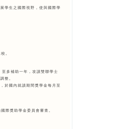
拓展學生之國際視野，使與國際學
少滿兩學期之在學學生。
妹校。
者，至多補助一年，攻讀雙聯學士
算調整。
考後，於國內就讀期間獎學金每月至
由國際獎助學金委員會審查。