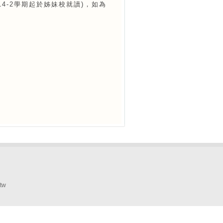
14-2學期起於姊妹校就讀)，如為
tw