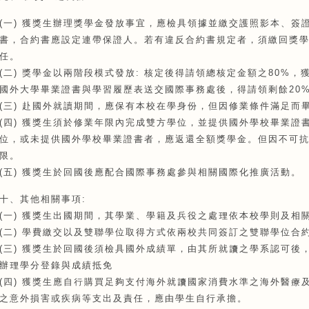
(一) 獲獎生辦理獎學金發放事宜，應檢具領據並繳交護照影本、簽
書，合約書應設定連帶保證人。若有違反合約書規定者，須繳回獎
任。
(二) 獎學金以兩階段模式發放: 核定後得請領總核定金額之80%
國外大學畢業證書與學習履歷表送交國際事務處後，得請領剩餘20
(三) 赴國外就讀期間，應保有本校在學身份，但因修業條件滿足而
(四) 獲獎生須於修業年限內完成雙方學位，並提供國外學校畢業證
位，或未提供國外學校畢業證書者，應返還全額獎學金。但因不可
限。
(五) 獲獎生於回國後應配合國際事務處參與相關國際化推廣活動。
十、其他相關事項:
(一) 獲獎生出國期間，其學業、學籍及兵役之處理依本校學則及相
(二) 學費繳交以及雙聯學位取得方式依兩校共同簽訂之雙聯學位合
(三) 獲獎生於回國後須檢具國外成績單，由其所就讀之學系認可後
辦理學分登錄與成績抵免
(四) 獲獎生應自行購買足夠支付海外就讀國家消費水準之海外醫療
之意外損害或疾病等支出及責任，應由學生自行承擔。