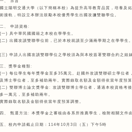
一、 宗旨
國立陽明交通大學（以下簡稱本校）為提升高等教育品質，培養及
術接軌，特設立本辦法鼓勵本校優秀學生出國攻讀雙聯學位。
二、 申請資格:
(一) 具中華民國國籍之本校在學學生。
(二) 出國攻讀雙聯學位前，已於本校就讀至
(三) 申請人出國攻讀雙聯學位之學校須為與本校簽署雙聯合約之姐
三、獎學金種類:
(一) 每位學生每年獎學金至多35萬元。赴國外攻讀雙聯碩士學位
及博士學位者，至多補助兩年。實際錄取名額及金額得依當年度預
(二) 雙聯博士論文獎學金: 攻讀雙聯博士學位者，通過本校資格
多一萬元，至多補助兩年。
實際錄取名額及金額得依當年度預算調整。
四、 甄選方法: 本獎學金之審核由各系所推薦學生，檢附相關文件
五、校內申請截止日期：114年10月3日（五）下午5時