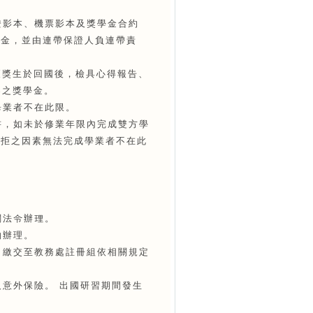
證影本、機票影本及獎學金合約
學金，並由連帶保證人負連帶責
，獲獎生於回國後，檢具心得報告、
%之獎學金。
畢業者不在此限。
書，如未於修業年限內完成雙方學
抗拒之因素無法完成學業者不在此
關法令辦理。
約辦理。
，繳交至教務處註冊組依相關規定
及意外保險。 出國研習期間發生