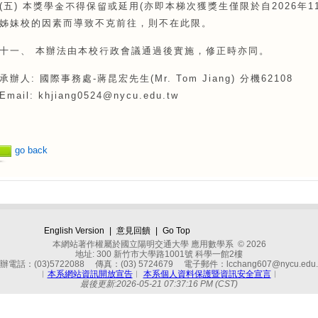
(五) 本獎學金不得保留或延用(亦即本梯次獲獎生僅限於自2026年1
姊妹校的因素而導致不克前往，則不在此限。
十一、 本辦法由本校行政會議通過後實施，修正時亦同。
承辦人: 國際事務處-蔣昆宏先生(Mr. Tom Jiang) 分機62108
Email: khjiang0524@nycu.edu.tw
go back
English Version
|
意見回饋
|
Go Top
本網站著作權屬於國立陽明交通大學 應用數學系 © 2026
地址: 300 新竹市大學路1001號 科學一館2樓
辦電話：(03)5722088 傳真：(03) 5724679 電子郵件：lcchang607@nycu.edu.
︱
本系網站資訊開放宣告
︱
本系個人資料保護暨資訊安全宣言
︱
最後更新:2026-05-21 07:37:16 PM (CST)