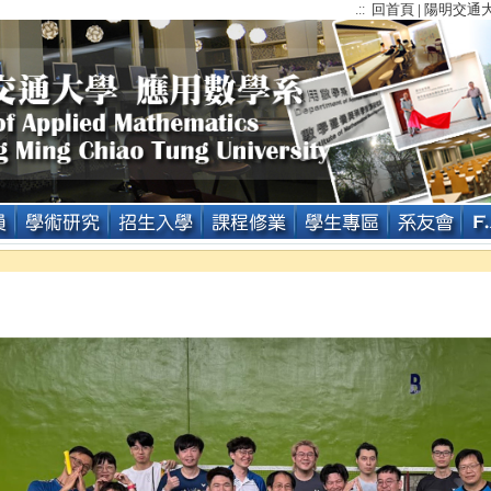
回首頁
陽明交通
.::
|