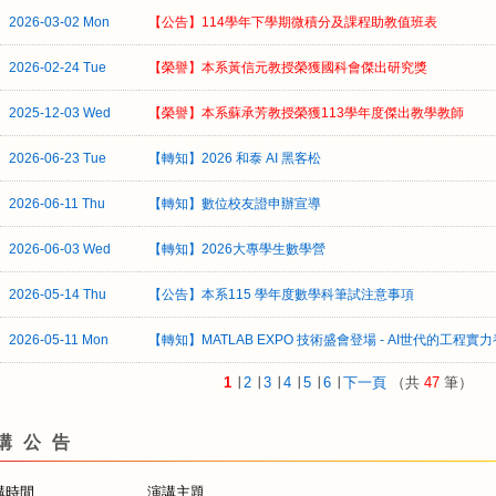
2026-03-02 Mon
【公告】114學年下學期微積分及課程助教值班表
2026-02-24 Tue
【榮譽】本系黃信元教授榮獲國科會傑出研究獎
2025-12-03 Wed
【榮譽】本系蘇承芳教授榮獲113學年度傑出教學教師
2026-06-23 Tue
【轉知】2026 和泰 AI 黑客松
2026-06-11 Thu
【轉知】數位校友證申辦宣導
2026-06-03 Wed
【轉知】2026大專學生數學營
2026-05-14 Thu
【公告】本系115 學年度數學科筆試注意事項
2026-05-11 Mon
【轉知】MATLAB EXPO 技術盛會登場 - AI世代的工程實
1
∣
2
∣
3
∣
4
∣
5
∣
6
∣
下一頁
（共
47
筆）
講公告
講時間
演講主題