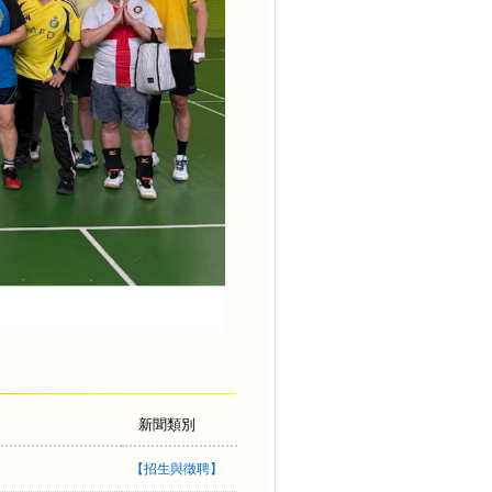
新聞類別
【
招生與徵聘
】