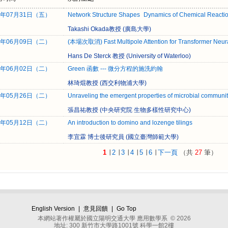
6年07月31日（五）
Network Structure Shapes Dynamics of Chemical Reacti
Takashi Okada教授 (廣島大學)
6年06月09日（二）
(本場次取消) Fast Multipole Attention for Transformer Neur
Hans De Sterck 教授 (University of Waterloo)
6年06月02日（二）
Green 函數 --- 微分方程的施洗約翰
林琦焜教授 (西交利物浦大學)
6年05月26日（二）
Unraveling the emergent properties of microbial communi
張昌祐教授 (中央研究院 生物多樣性研究中心)
6年05月12日（二）
An introduction to domino and lozenge tilings
李宜霖 博士後研究員 (國立臺灣師範大學)
1
∣
2
∣
3
∣
4
∣
5
∣
6
∣
下一頁
（共
27
筆）
English Version
|
意見回饋
|
Go Top
本網站著作權屬於國立陽明交通大學 應用數學系 © 2026
地址: 300 新竹市大學路1001號 科學一館2樓