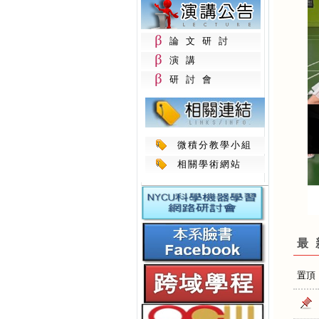
論文研討
演講
研討會
微積分教學小組
相關學術網站
最
置頂