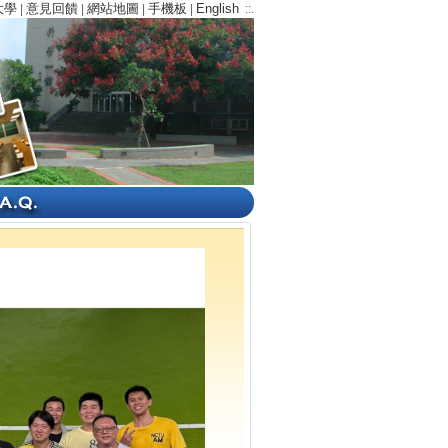
大學
意見回饋
網站地圖
手機板
English
|
|
|
|
::.