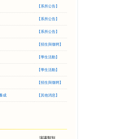
【
系所公告
】
【
系所公告
】
【
系所公告
】
【
招生與徵聘
】
【
學生活動
】
【
學生活動
】
【
招生與徵聘
】
力養成
【
其他消息
】
演講類別