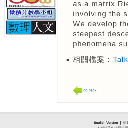
as a matrix Ri
involving the 
We develop the
steepest desce
phenomena suc
相關檔案：
Tal
go back
English Version
|
意