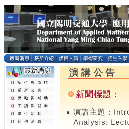
演講公告
招生與徵聘
系所公告
新聞標題： ( 2
獎勵與補助
工讀與就業
演講主題：Introdu
學生活動
Analysis: Lect
其他消息