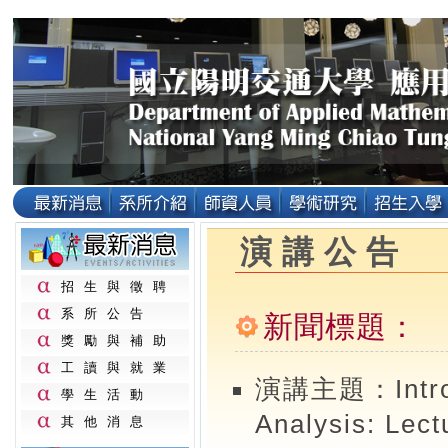
演講公告
招生與徵聘
系所公告
新聞標題： ( 2
獎勵與補助
工讀與就業
演講主題：Introdu
學生活動
Analysis: Lect
其他消息