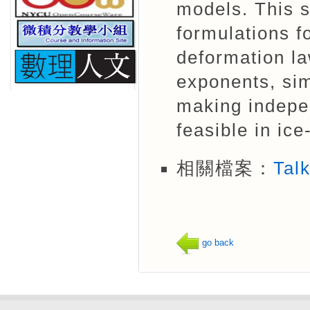
models. This 
formulations fo
deformation la
exponents, sim
making indepe
feasible in ic
相關檔案：
Tal
go back