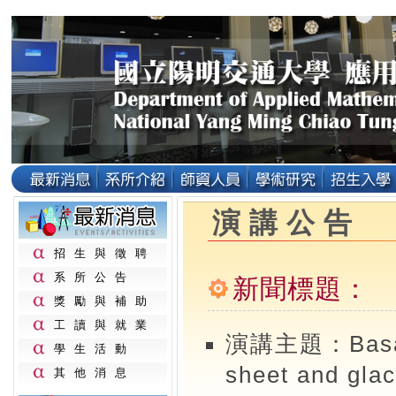
演講公告
招生與徵聘
系所公告
新聞標題： ( 2
獎勵與補助
工讀與就業
演講主題：Basal sl
學生活動
sheet and glac
其他消息