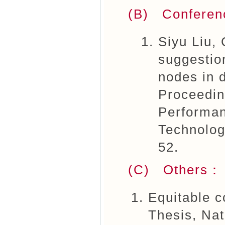
(B) Conferen
Siyu Liu,
suggestio
nodes in 
Proceedin
Performan
Technolo
52.
(C) Others：
Equitable c
Thesis, Nat