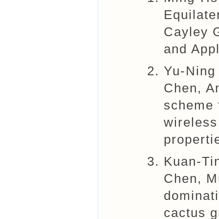
Equilate
Cayley G
and Appl
Yu-Ning
Chen, An
scheme t
wireless
properti
Kuan-Ti
Chen, Mu
dominati
cactus g