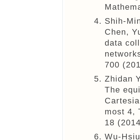
Mathemat
Shih-Mi
Chen, Yu
data col
networks
700 (201
Zhidan 
The equi
Cartesia
most 4, 
18 (2014
Wu-Hsiu