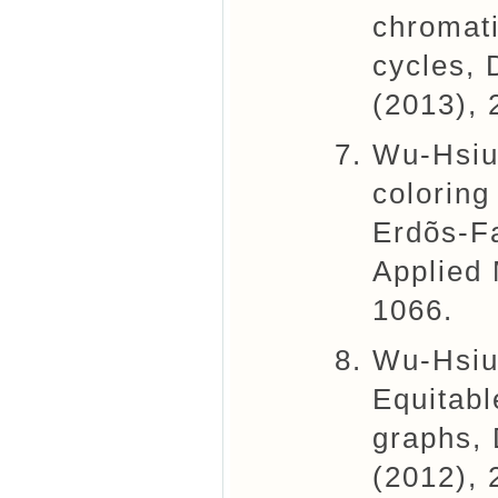
chromati
cycles, 
(2013),
Wu-Hsiu
coloring
Erdõs-F
Applied 
1066.
Wu-Hsiu
Equitabl
graphs, 
(2012), 