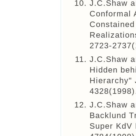
J.C.Shaw a
Conformal A
Constained 
Realization
2723-2737(
J.C.Shaw a
Hidden beh
Hierarchy"
4328(1998)
J.C.Shaw a
Backlund T
Super KdV 