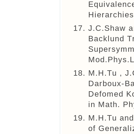
Equivalenc
Hierarchie
J.C.Shaw a
Backlund Tr
Supersymme
Mod.Phys.L
M.H.Tu , J
Darboux-Bac
Defomed Ko
in Math. Ph
M.H.Tu and
of General