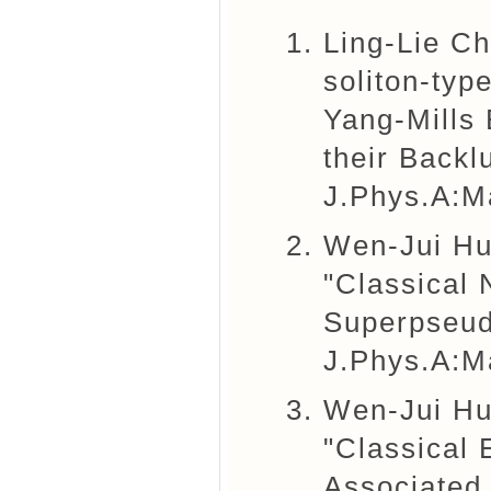
Ling-Lie C
soliton-typ
Yang-Mills 
their Backl
J.Phys.A:M
Wen-Jui Hu
"Classical
Superpseudo
J.Phys.A:M
Wen-Jui Hu
"Classical 
Associated