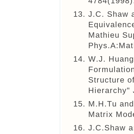
4784(1998)
J.C. Shaw 
Equivalenc
Mathieu Su
Phys.A:Mat
W.J. Huang
Formulatio
Structure o
Hierarchy"
M.H.Tu and
Matrix Mode
J.C.Shaw a