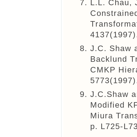
L.L. Chau, 
Constraine
Transformat
4137(1997)
J.C. Shaw 
Backlund T
CMKP Hiera
5773(1997)
J.C.Shaw a
Modified K
Miura Tran
p. L725-L73