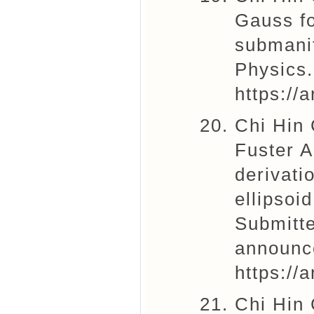
Gauss fo
submanif
Physics.
https://
Chi Hin
Fuster A
derivati
ellipsoi
Submitte
announc
https://
Chi Hin