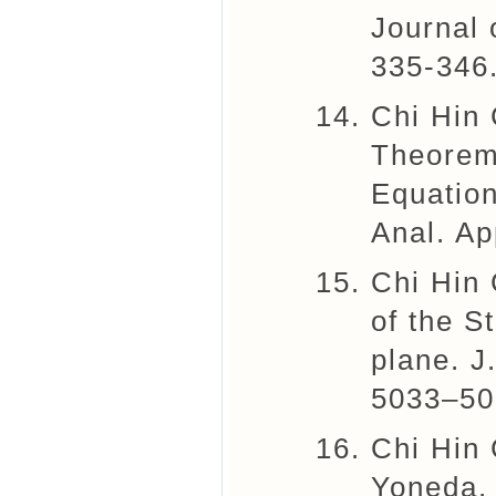
Journal
335-346
Chi Hin 
Theorems
Equation
Anal. Ap
Chi Hin
of the S
plane. J
5033–50
Chi Hin
Yoneda. 